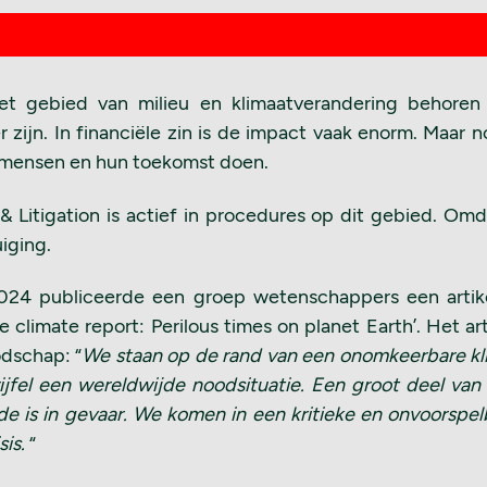
et gebied van milieu en klimaatverandering behoren
 zijn. In financiële zin is de impact vaak enorm. Maar n
 mensen en hun toekomst doen.
 Litigation is actief in procedures op dit gebied. Om
uiging.
024 publiceerde een groep wetenschappers een artik
 climate report: Perilous times on planet Earth’. Het ar
dschap: “
We staan op de rand van een onomkeerbare kli
jfel een wereldwijde noodsituatie. Een groot deel van
de is in gevaar. We komen in een kritieke en onvoorspe
sis.
“