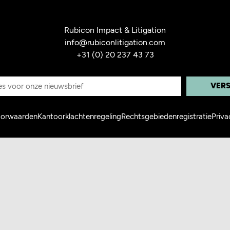
Rubicon Impact & Litigation
info@rubiconlitigation.com
+31 (0) 20 237 43 73
E
-
m
oorwaarden
Kantoorklachtenregeling
Rechtsgebiedenregistratie
Priv
a
i
l
a
d
r
e
s
*