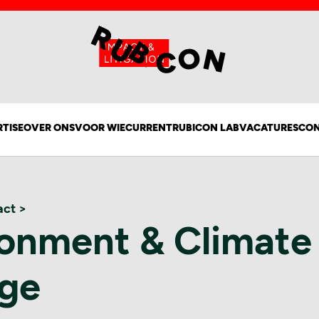
RTISE
OVER ONS
VOOR WIE
CURRENT
RUBICON LAB
VACATURES
CO
ct >
ronment & Climate
ge