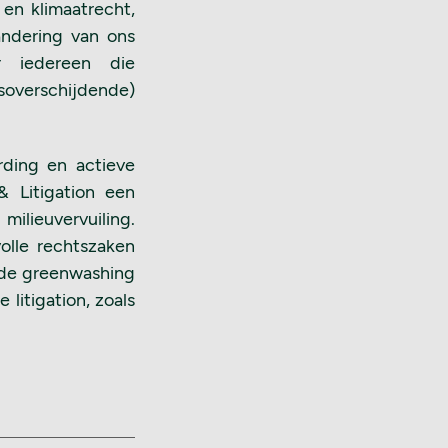
 en klimaatrecht,
andering van ons
r iedereen die
soverschijdende)
rding en actieve
 Litigation een
milieuvervuiling.
olle rechtszaken
s de greenwashing
litigation, zoals