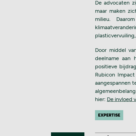
De advocaten zij
maar maken zich
milieu. Daaro
klimaatverander
plasticvervuiling
Door middel van
deelname aan h
positieve bijdra
Rubicon Impact 
aangespannen teg
algemeenbelangac
hier:
De invloed
EXPERTISE